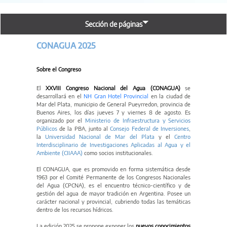
Sección de páginas
CONAGUA 2025
Sobre el Congreso
El
XXVIII Congreso Nacional del Agua (CONAGUA)
se
desarrollará en el
NH Gran Hotel Provincial
en la ciudad de
Mar del Plata, municipio de General Pueyrredon, provincia de
Buenos Aires, los días jueves 7 y viernes 8 de agosto. Es
organizado por el
Ministerio de Infraestructura y Servicios
Públicos
de la PBA, junto al
Consejo Federal de Inversiones
,
la
Universidad Nacional de Mar del Plata
y el
Centro
Interdisciplinario de Investigaciones Aplicadas al Agua y el
Ambiente (CIIAAA)
como socios institucionales.
El CONAGUA, que es promovido en forma sistemática desde
1963 por el Comité Permanente de los Congresos Nacionales
del Agua (CPCNA), es el encuentro técnico-científico y de
gestión del agua de mayor tradición en Argentina. Posee un
carácter nacional y provincial, cubriendo todas las temáticas
dentro de los recursos hídricos.
La edición 2025 se propone exponer los
nuevos conocimientos